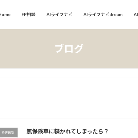
Home
FP相談
AIライフナビ
AIライフナビdream
A
ブログ
無保険車に轢かれてしまったら？
損害保険