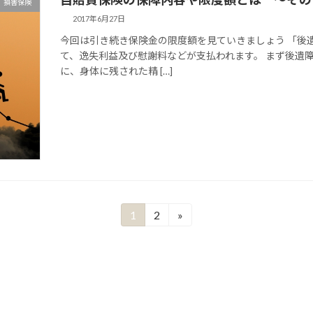
損害保険
2017年6月27日
今回は引き続き保険金の限度額を見ていきましょう 「後
て、逸失利益及び慰謝料などが支払われます。 まず後遺
に、身体に残された精 […]
1
2
»
固
固
定
定
ペ
ペ
ー
ー
ジ
ジ