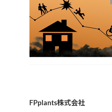
投
稿
の
FPplants株式会社
ペ