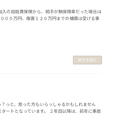
制加入の自賠責保険から、相手が無保険車だった場合は
４０００万円、傷害１２０万円までの補償は受ける事
続きを読む
っ？っと、思った方もいらっしゃるかもしれません
スタートとなっています。 ２年目以降は、前年に事故