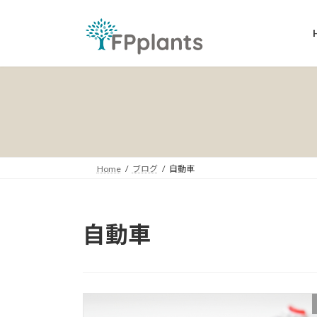
コ
ナ
ン
ビ
テ
ゲ
ン
ー
ツ
シ
へ
ョ
ス
ン
キ
に
ッ
移
プ
動
Home
ブログ
自動車
自動車