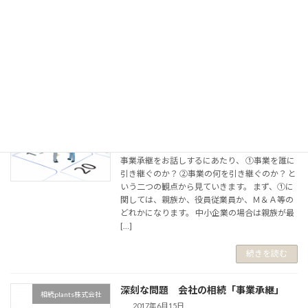
ち、知的資産の承継が最も時間と労力がかかり
ます。 後継者選びは、同族企業の場合、親族内
承継であれば従業員の理解が得られやすいです
し、M&Aという手もあります。 資産の承継は、
予め税 […]
続きを読む
事業承継とは？
相続plants株式会社
2017年6月30日
事業承継をお話しするにあたり、 ①事業を誰に
引き継ぐのか？ ②事業の何を引き継ぐのか？ と
いう二つの観点から見ていきます。 まず、①に
関しては、親族か、役員従業員か、Ｍ＆Ａ等の
どれかになります。 中小企業の場合は親族が最
[…]
続きを読む
深刻な問題 会社の相続「事業承継」
相続plants株式会社
2017年6月15日