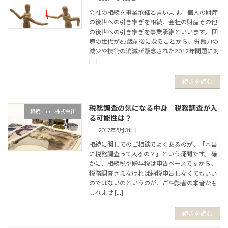
会社の相続を事業承継と言います。 個人の財産
の後世への引き継ぎを相続、会社の財産その他
の後世への引き継ぎを事業承継といいます。 団
塊の世代が65歳前後になることから、労働力の
減少や技術の消滅が懸念された2012年問題に対
[…]
続きを読む
税務調査の気になる中身 税務調査が入
相続plants株式会社
る可能性は？
2017年5月31日
相続に関してのご相談でよくあるのが、「本当
に税務調査って入るの？」という疑問です。 確
かに、相続税や贈与税は申告ベースですから、
税務調査さえなければ納税申告しなくてもいい
のではないのというのが、ご相談者の本音かも
しれませ […]
続きを読む