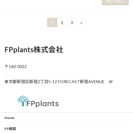
続きを読む
投
1
2
3
»
固
固
固
定
定
定
稿
ペ
ペ
ペ
ー
ー
ー
の
ジ
ジ
ジ
FPplants株式会社
ペ
ー
〒160-0022
ジ
送
東京都新宿区新宿2丁目5-12 FORECAST新宿AVENUE 6F
り
Home
FP相談