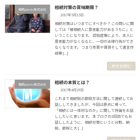
相続対策の賞味期限？
相続plants株式会社
2017年5月15日
相続対策はいつまでにすべきか？ この問いに関
しては「被相続人に意思能力があるうちに」と
いうことになります。 認知症等により、本人に
意思能力がなくなると、一切の法律行為ができ
なくなります。 つまり売買や賃貸そして遺言作
成等 […]
続きを読む
相続の本質とは？
相続plants株式会社
2017年4月29日
これまで相続税の節税方法に関して連続してお
話ししてきましたが、今回は原点に帰って、
「相続とは一体何なのか」に関して持論をお話
ししたいと思います。 本ブログの3回目でもお
話ししたように、相続対策というと分割、納
税、節税と大 […]