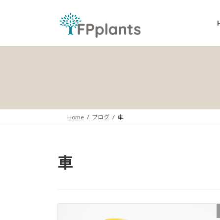
コ
ナ
ン
ビ
テ
ゲ
ン
ー
ツ
シ
へ
ョ
ス
ン
キ
に
ッ
移
プ
動
Home
ブログ
車
車