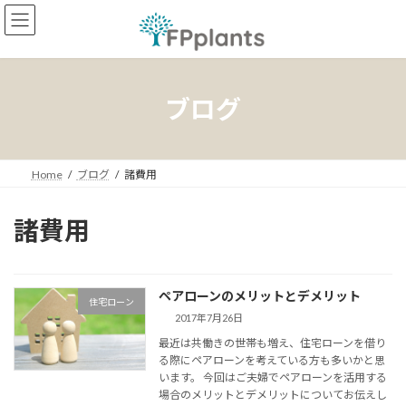
コ
ナ
ン
ビ
テ
ゲ
ン
ー
ツ
シ
へ
ョ
ブログ
ス
ン
キ
に
ッ
移
プ
動
Home
ブログ
諸費用
諸費用
ペアローンのメリットとデメリット
住宅ローン
2017年7月26日
最近は共働きの世帯も増え、住宅ローンを借り
る際にペアローンを考えている方も多いかと思
います。 今回はご夫婦でペアローンを活用する
場合のメリットとデメリットについてお伝えし