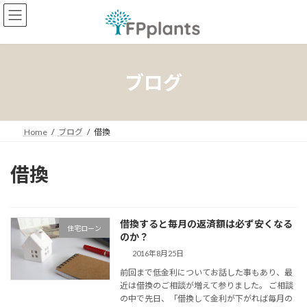
コ
ナ
ン
ビ
テ
ゲ
ン
ー
ツ
シ
へ
ョ
ブログ
ス
ン
キ
に
ッ
移
プ
動
Home
ブログ
借換
借換
借換すると毎月の返済額は必ず安くなる
住宅ローン
のか？
2016年8月25日
前回まで低金利についてお話した事もあり、最
近は借換のご相談が増えて参りました。 ご相談
の中で先日、「借換して金利が下がれば毎月の