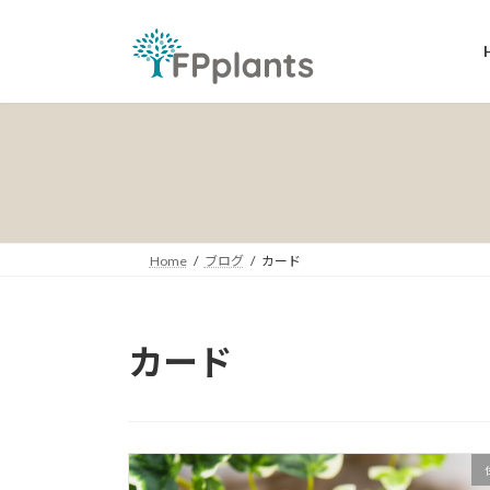
コ
ナ
ン
ビ
テ
ゲ
ン
ー
ツ
シ
へ
ョ
ス
ン
キ
に
ッ
移
プ
動
Home
ブログ
カード
カード