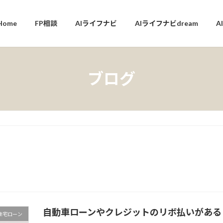
Home
FP相談
AIライフナビ
AIライフナビdream
A
ブログ
自動車ローンやクレジットのリボ払いがある
住宅ローン