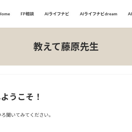
Home
FP相談
AIライフナビ
AIライフナビdream
A
教えて藤原先生
へようこそ！
いろ聞いてみてください。