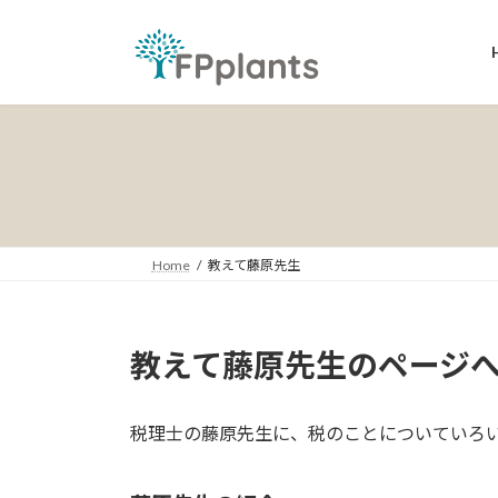
コ
ナ
ン
ビ
テ
ゲ
ン
ー
ツ
シ
へ
ョ
ス
ン
キ
に
ッ
移
プ
動
Home
教えて藤原先生
教えて藤原先生のページ
税理士の藤原先生に、税のことについていろ